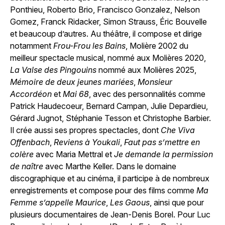
Ponthieu, Roberto Brio, Francisco Gonzalez, Nelson
Gomez, Franck Ridacker, Simon Strauss, Éric Bouvelle
et beaucoup d’autres. Au théâtre, il compose et dirige
notamment
Frou-Frou les Bains
, Molière 2002 du
meilleur spectacle musical, nommé aux Molières 2020,
La Valse des Pingouins
nommé aux Molières 2025,
Mémoire de deux jeunes mariées
,
Monsieur
Accordéon
et
Mai 68
, avec des personnalités comme
Patrick Haudecoeur, Bernard Campan, Julie Depardieu,
Gérard Jugnot, Stéphanie Tesson et Christophe Barbier.
Il crée aussi ses propres spectacles, dont
Che Viva
Offenbach
,
Reviens à Youkali
,
Faut pas s’mettre en
colère
avec Maria Mettral et
Je demande la permission
de naître
avec Marthe Keller. Dans le domaine
discographique et au cinéma, il participe à de nombreux
enregistrements et compose pour des films comme
Ma
Femme s’appelle Maurice
,
Les Gaous
, ainsi que pour
plusieurs documentaires de Jean-Denis Borel. Pour Luc